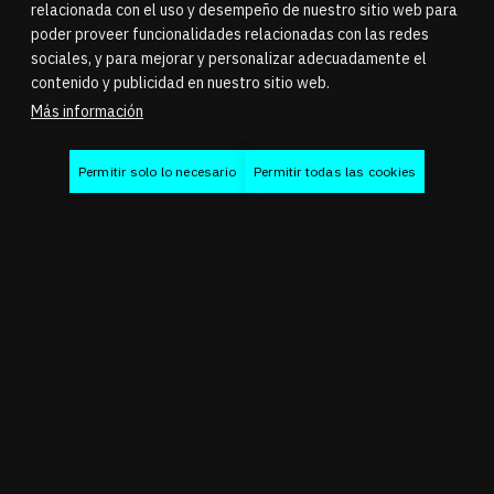
SE INTENSIFICA LA LUCHA A
relacionada con el uso y desempeño de nuestro sitio web para
poder proveer funcionalidades relacionadas con las redes
TRES BANDAS POR EL TÍTULO
sociales, y para mejorar y personalizar adecuadamente el
contenido y publicidad en nuestro sitio web.
La tercera ronda del Campeonato RU1 2026 supuso el
Más información
primer gran punto de inflexión en la lucha por el título
de este año en el legendario Circuito de Spa-
Permitir solo lo necesario
Permitir todas las cookies
Francorchamps.
Los aspirantes al título, Coque López y Siro Zambra,
rodaron rueda a rueda en Les Combes en la primera
vuelta, y el piloto suizo salió peor parado tras dos
incidentes distintos entre ambos.
Aunque López cruzó la línea de meta en primera
posición, el resultado final quedó en el aire durante
varias horas mientras la Dirección de Carrera revisaba
los incidentes tras la carrera. Tras deliberar, López
recibió dos sanciones, lo que aupó a Michal Smidl a su