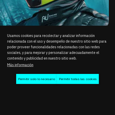
Usamos cookies para recolectar y analizar información
31.03.2025
EXPERIENCIAS
relacionada con el uso y desempeño de nuestro sitio web para
poder proveer funcionalidades relacionadas con las redes
sociales, y para mejorar y personalizar adecuadamente el
¡Nuestro Hotlap Challenge mensual está a punto de
contenido y publicidad en nuestro sitio web.
volverse aún más emocionante! A partir de abril, la
Más información
vuelta más rápida no solo servirá para presumir, sino
que también conseguirá un premio.
Permitir solo lo necesario
Permitir todas las cookies
¡Nuestro Hotlap Challenge mensual está a punto de
volverse aún más emocionante! A partir de abril, la
vuelta más rápida no solo servirá para presumir, sino