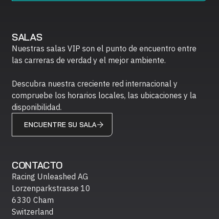
SALAS
Nuestras salas VIP son el punto de encuentro entre
las carreras de verdad y el mejor ambiente.
Descubra nuestra creciente red internacional y
compruebe los horarios locales, las ubicaciones y la
disponibilidad.
ENCUENTRE SU SALA
CONTACTO
Racing Unleashed AG
Lorzenparkstrasse 10
6330 Cham
Switzerland