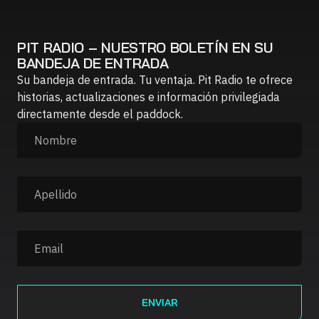
PIT RADIO – NUESTRO BOLETÍN EN SU
BANDEJA DE ENTRADA
Su bandeja de entrada. Tu ventaja. Pit Radio te ofrece
historias, actualizaciones e información privilegiada
directamente desde el paddock.