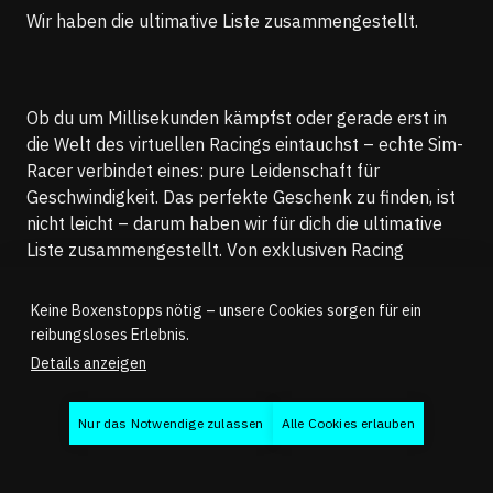
Wir haben die ultimative Liste zusammengestellt.
Ob du um Millisekunden kämpfst oder gerade erst in
die Welt des virtuellen Racings eintauchst – echte Sim-
Racer verbindet eines: pure Leidenschaft für
Geschwindigkeit. Das perfekte Geschenk zu finden, ist
nicht leicht – darum haben wir für dich die ultimative
Liste zusammengestellt. Von exklusiven Racing
Unleashed Erlebnissen bis hin zu cleveren Add-ons
fürs eigene Setup: Hier schlägt jedes Racer-Herz
Keine Boxenstopps nötig – unsere Cookies sorgen für ein
schneller.
reibungsloses Erlebnis.
Details anzeigen
1. WERTGUTSCHEINE — DAS
Nur das Notwendige zulassen
Alle Cookies erlauben
FLEXIBLE GESCHENK