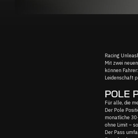
Racing Unleash
Mit zwei neue
können Fahrer:
Leidenschaft p
POLE P
Für alle, die m
Der Pole Posit
monatliche 30-
ohne Limit – s
Der Pass umfa