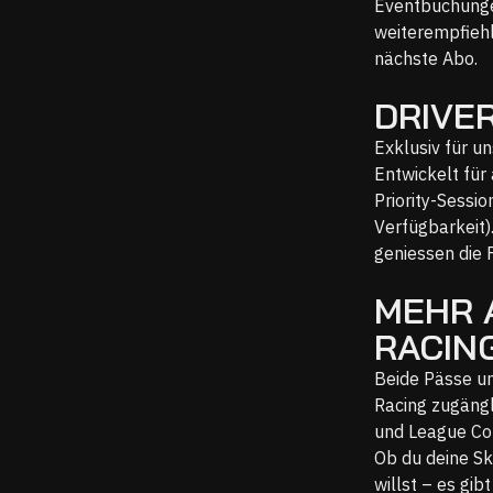
Eventbuchunge
weiterempfiehlt
nächste Abo.
DRIVE
Exklusiv für u
Entwickelt für
Priority-Sessi
Verfügbarkeit)
geniessen die F
MEHR 
RACING
Beide Pässe un
Racing zugängl
und League Co
Ob du deine Sk
willst – es gib