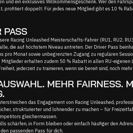
n und ein exklusives Willkommensgeschenk. Wer den Fahrsp
, profitiert doppelt: Für jedes neue Mitglied gibt es 10 % Rab
R PASS
nsere Racing Unleashed Meisterschafts-Fahrer (RU1, RU2, RU3
 alle, die auf höchstem Niveau antreten. Der Driver Pass beinh
ons pro Monat sowie unbegrenzten Zugang zu regulären Sessi
. Mitglieder erhalten zudem 50 % Rabatt in allen RU-eigenen
reiheit, jederzeit zu trainieren, wenn sie bereit sind, noch meh
AUSWAHL. MEHR FAIRNESS. 
.
terstreichen das Engagement von Racing Unleashed, professi
icher, strukturierter und lohnender zu machen – für Freizeitfa
mpetitors gleichermassen.
ills schärfen, in Form bleiben oder einfach häufiger den Adren
t den passenden Pass für dich.