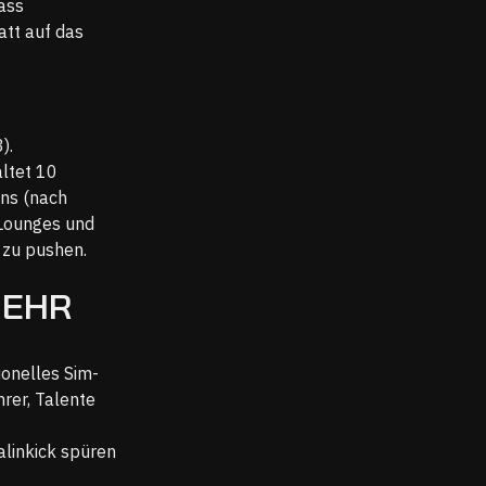
ass
att auf das
).
altet 10
ons (nach
 Lounges und
r zu pushen.
MEHR
onelles Sim-
hrer, Talente
alinkick spüren