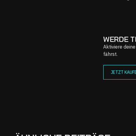
WERDE T
Aktiviere dein
fährst.
JETZT KAUF